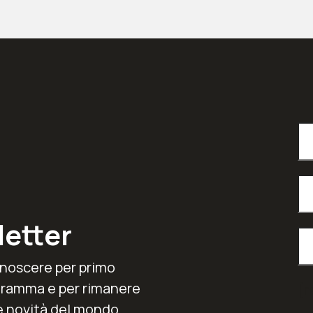
letter
conoscere per primo
ogramma e per rimanere
[r
e novità del mondo